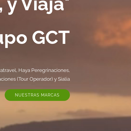
 y Viaja
"
upo GCT
atravel, Haya Peregrinaciones,
iones (Tour Operador) y Sialia
NUESTRAS MARCAS